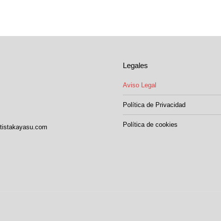
Legales
Aviso Legal
Política de Privacidad
Política de cookies
itistakayasu.com
nos en:
k