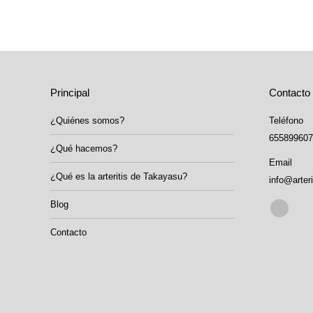
Principal
Contacto
¿Quiénes somos?
Teléfono
655899607
¿Qué hacemos?
Email
¿Qué es la arteritis de Takayasu?
info@arter
Blog
Encuéntra
Faceboo
Contacto
page
opens
in
new
window