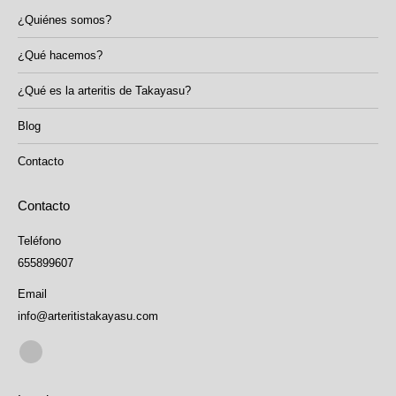
¿Quiénes somos?
¿Qué hacemos?
¿Qué es la arteritis de Takayasu?
Blog
Contacto
Contacto
Teléfono
655899607
Email
info@arteritistakayasu.com
Encuéntranos en:
Facebook
page